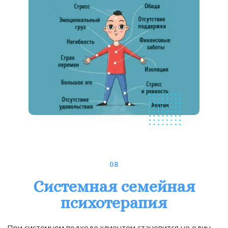
08
Системная семейная
психотерапия
При системном подходе клиентом становится не один